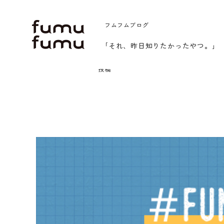
内
容
フムフムブログ
を
｢それ、昨日知りたかったやつ。｣
ス
キ
TOP
ナレッジ
投稿
ッ
プ