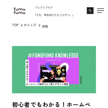
内
フムフムブログ
容
search
｢それ、昨日知りたかったやつ。｣
を
ス
TOP
ナレッジ
投稿
キ
ッ
プ
初心者でもわかる！ホームペ