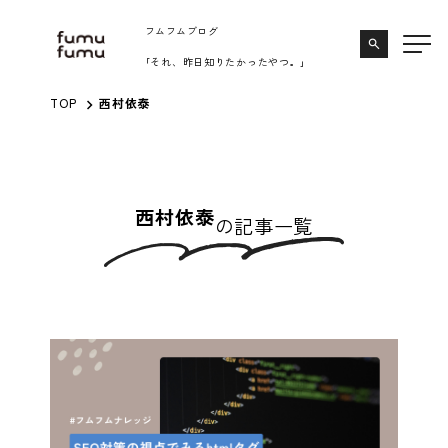
内
フムフムブログ
容
search
｢それ、昨日知りたかったやつ。｣
を
ス
TOP
西村依泰
キ
ッ
プ
西村依泰
の記事一覧